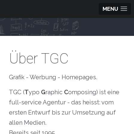
MENU
Über TGC
Grafik - Werbung - Homepages.
TGC (
T
ypo
G
raphic
C
omposing) ist eine
full-service Agentur - das heisst: vom
ersten Entwurf bis zur Umsetzung auf
allen Medien.
Bereits seit 1995.